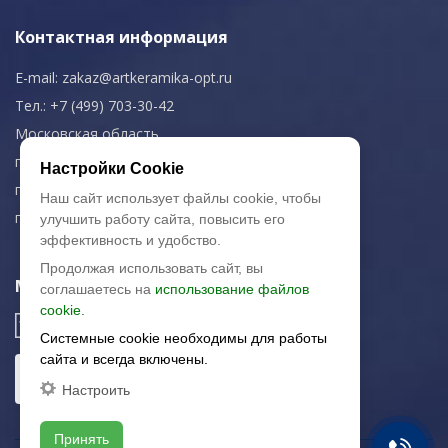
Контактная информация
E-mail:
zakaz@artkeramika-opt.ru
Тел.: +7 (499) 703-30-42
Московская область,
г. Красногорск
Настройки Cookie
пн-чт: 09.00-18.00
Наш сайт использует файлы cookie, чтобы
пт: 09.00-17.00
улучшить работу сайта, повысить его
эффективность и удобство.
Продолжая использовать сайт, вы
Мы в соц. сетях
соглашаетесь на
использование файлов
cookie.
Системные cookie необходимы для работы
сайта и всегда включены.
Настроить
Принять