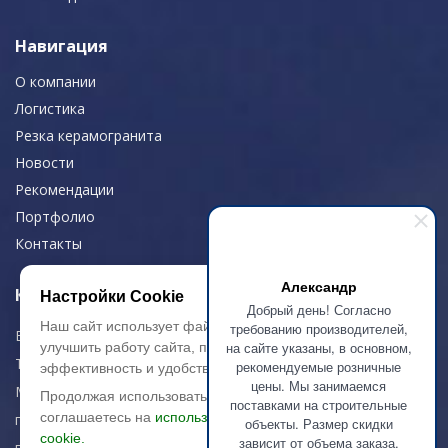
Навигация
О компании
Логистика
Резка керамогранита
Новости
Рекомендации
Портфолио
Контакты
Александр
Контактная информация
Настройки Cookie
Добрый день! Согласно
Наш сайт использует файлы cookie, чтобы
требованию производителей,
E-mail:
zakaz@artkeramika-opt.ru
на сайте указаны, в основном,
улучшить работу сайта, повысить его
Тел.: +7 (499) 703-30-42
рекомендуемые розничные
эффективность и удобство.
цены. Мы занимаемся
Московская область,
Продолжая использовать сайт, вы
поставками на строительные
соглашаетесь на
использование файлов
г. Красногорск
объекты. Размер скидки
cookie.
зависит от объема заказа.
пн-чт: 09.00-18.00