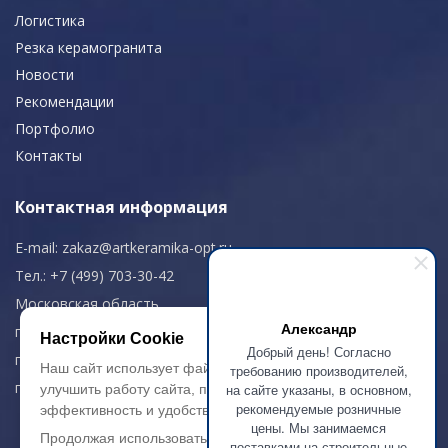
Логистика
Резка керамогранита
Новости
Рекомендации
Портфолио
Контакты
Контактная информация
E-mail:
zakaz@artkeramika-opt.ru
Тел.: +7 (499) 703-30-42
Московская область,
Александр
г. Красногорск
Настройки Cookie
Добрый день! Согласно
пн-чт: 09.00-18.00
Наш сайт использует файлы cookie, чтобы
требованию производителей,
пт: 09.00-17.00
на сайте указаны, в основном,
улучшить работу сайта, повысить его
рекомендуемые розничные
эффективность и удобство.
цены. Мы занимаемся
Продолжая использовать сайт, вы
поставками на строительные