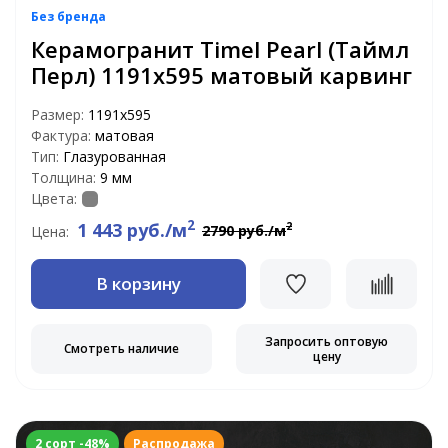
Без бренда
Керамогранит Timel Pearl (Таймл
Перл) 1191х595 матовый карвинг
Размер:
1191x595
Фактура:
матовая
Тип:
Глазурованная
Толщина:
9 мм
Цвета:
2
1 443 руб./м
2
2790 руб./м
Цена:
В корзину
Запросить оптовую
Смотреть наличие
цену
2 сорт -48%
Распродажа