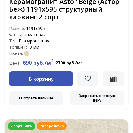
Керамогранит Astor Beige (Астор
Беж) 1191х595 структурный
карвинг 2 сорт
Размер:
1191x595
Фактура:
матовая
Тип:
Глазурованная
Толщина:
9 мм
Цвета:
2
690 руб./м
2
2790 руб./м
Цена:
В корзину
Запросить оптовую
Смотреть наличие
цену
2 сорт -48%
Распродажа