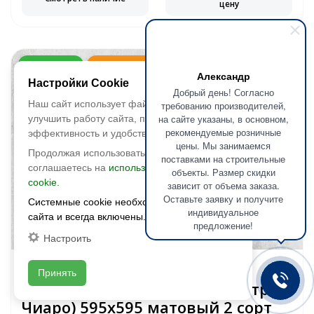
цену
2 сорт -48%
Распродажа
Александр
Настройки Cookie
Добрый день! Согласно
Наш сайт использует файлы cookie, чтобы
требованию производителей,
на сайте указаны, в основном,
улучшить работу сайта, повысить его
рекомендуемые розничные
эффективность и удобство.
цены. Мы занимаемся
Продолжая использовать сайт, вы
поставками на строительные
соглашаетесь на
использование файлов
объекты. Размер скидки
cookie.
зависит от объема заказа.
Оставьте заявку и получите
Системные cookie необходимы для работы
индивидуальное
сайта и всегда включены.
предложение!
Быстрый просмотр
Настроить
Без бренда
Принять
Керамогранит Strat Chiaro (Страт
Чиаро) 595х595 матовый 2 cорт