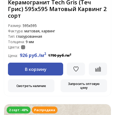
Керамогранит Tech Gris (Теч
Грис) 595x595 Матовый Карвинг 2
сорт
Размер:
595x595
Фактура:
матовая, карвинг
Тип:
глазурованная
Толщина:
9 мм
Цвета:
2
926 руб./м
2
1790 руб./м
Цена:
В корзину
Запросить оптовую
Смотреть наличие
цену
2 сорт -48%
Распродажа