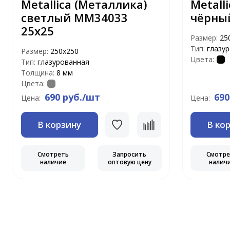
Metallica (Металлика)
Metall
светлый MM34033
чёрны
25х25
Размер:
25
Тип:
глазу
Размер:
250х250
Цвета:
Тип:
глазурованная
Толщина:
8 мм
Цвета:
690 руб./шт
690
Цена:
Цена:
В корзину
В ко
Смотреть
Запросить
Смотр
наличие
оптовую цену
налич