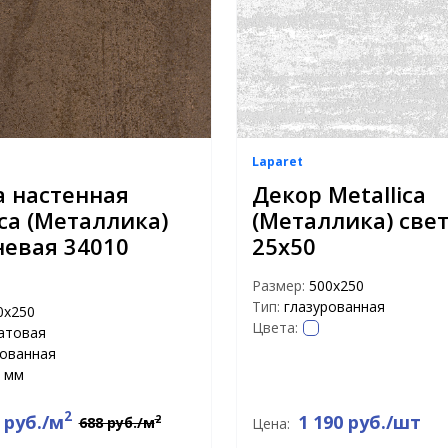
Laparet
 настенная
Декор Metallica
ica (Металлика)
(Металлика) све
евая 34010
25х50
Размер:
500х250
Тип:
глазурованная
0х250
Цвета:
атовая
рованная
 мм
2
 руб./м
1 190 руб./шт
2
688 руб./м
Цена: