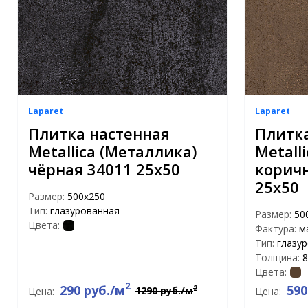
Laparet
Laparet
Плитка настенная
Плитка
Metallica (Металлика)
Metall
чёрная 34011 25х50
коричн
25х50
Размер:
500х250
Тип:
глазурованная
Размер:
50
Цвета:
Фактура:
м
Тип:
глазу
Толщина:
8
Цвета:
2
290 руб./м
590
2
1290 руб./м
Цена:
Цена: