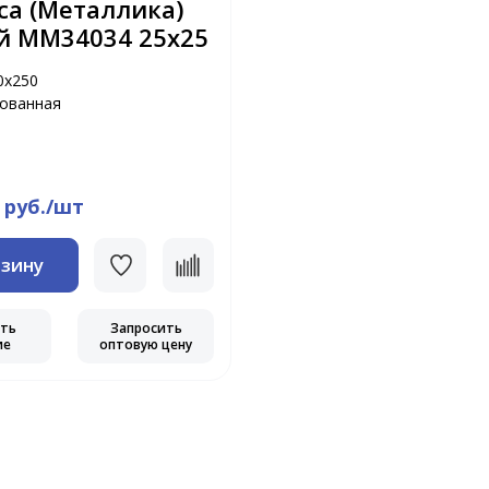
ica (Металлика)
й MM34034 25х25
0х250
рованная
 руб./шт
рзину
еть
Запросить
ие
оптовую цену