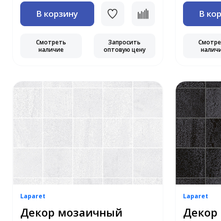
В корзину
В ко
Смотреть
Запросить
Смотр
наличие
оптовую цену
налич
Laparet
Laparet
Декор мозаичный
Декор