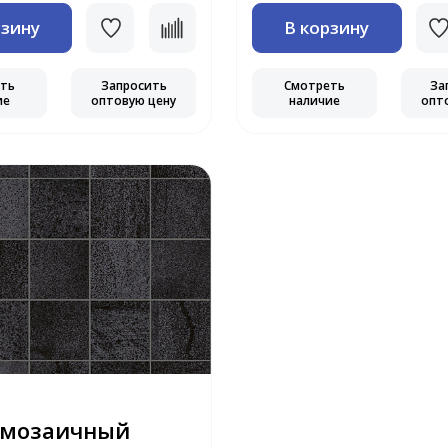
рзину
В корзину
еть
Запросить
Смотреть
За
ие
оптовую цену
наличие
опт
 мозаичный