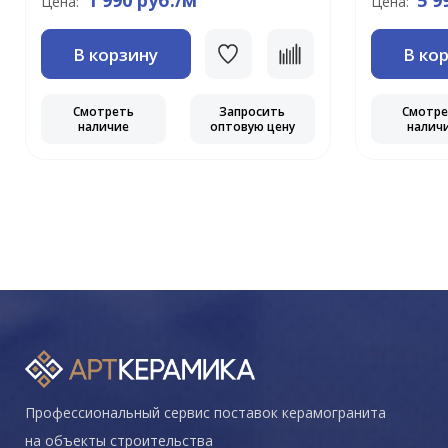
1 990 руб./м
5 9
Цена:
Цена:
В корзину
В ко
Смотреть
Запросить
Смотр
наличие
оптовую цену
налич
Профессиональный сервис поставок керамогранита
на объекты строительства