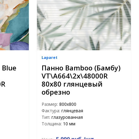
Laparet
 Blue
Панно Bamboo (Бамбу)
VT\A664\2x\48000R
0R
80x80 глянцевый
обрезно
Размер:
800х800
Фактура:
глянцевая
Тип:
глазурованная
Толщина:
10 мм