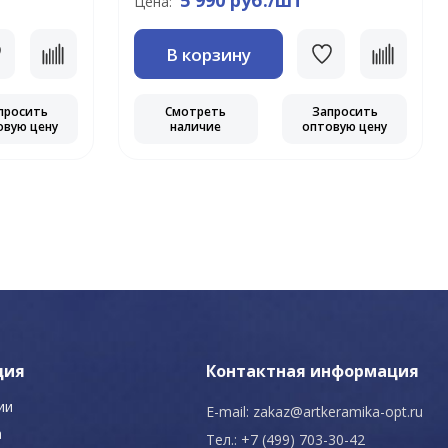
5 990 руб./шт
Цена:
В корзину
просить
Смотреть
Запросить
овую цену
наличие
оптовую цену
ция
Контактная информация
ии
E-mail:
zakaz@artkeramika-opt.ru
а
Тел.: +7 (499) 703-30-42