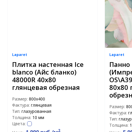
Laparet
Laparet
Плитка настенная Ice
Панно 
blanco (Айс бланко)
(Импр
48000R 40x80
OS\A39
глянцевая обрезная
80x80
обрез
Размер:
800х400
Фактура:
глянцевая
Размер:
80
Тип:
глазурованная
Фактура:
г
Толщина:
10 мм
Тип:
глазу
Цвета:
Толщина:
1
2