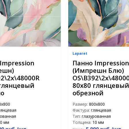
Laparet
Impression
Панно Impression
ешн)
(Импрешн Блю)
2\2x\48000R
OS\B392\2x\4800
 глянцевый
80x80 глянцевый
но
обрезной
0х800
Размер:
800х800
лянцевая
Фактура:
глянцевая
рованная
Тип:
глазурованная
0 мм
Толщина:
10 мм