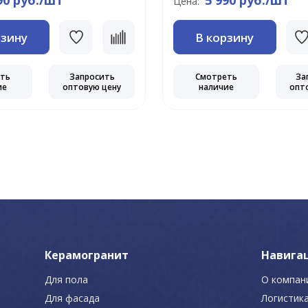
90 руб./шт
5 990 руб./шт
Цена:
рзину
В корзину
еть
Запросить
Смотреть
За
ие
оптовую цену
наличие
опт
Керамогранит
Навига
Для пола
О компан
Для фасада
Логистик