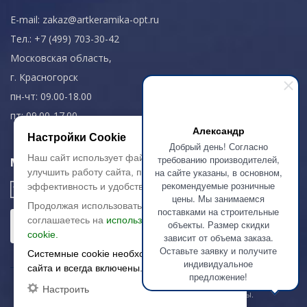
E-mail:
zakaz@artkeramika-opt.ru
Тел.: +7 (499) 703-30-42
Московская область,
г. Красногорск
пн-чт: 09.00-18.00
пт: 09.00-17.00
Александр
Настройки Cookie
Добрый день! Согласно
Наш сайт использует файлы cookie, чтобы
требованию производителей,
Мы в соц. сетях
на сайте указаны, в основном,
улучшить работу сайта, повысить его
рекомендуемые розничные
эффективность и удобство.
цены. Мы занимаемся
Продолжая использовать сайт, вы
поставками на строительные
соглашаетесь на
использование файлов
объекты. Размер скидки
cookie.
зависит от объема заказа.
Оставьте заявку и получите
Системные cookie необходимы для работы
индивидуальное
сайта и всегда включены.
предложение!
Настроить
© 2003-2026 «Арткерамика». Все права защищены.
Карта сайта