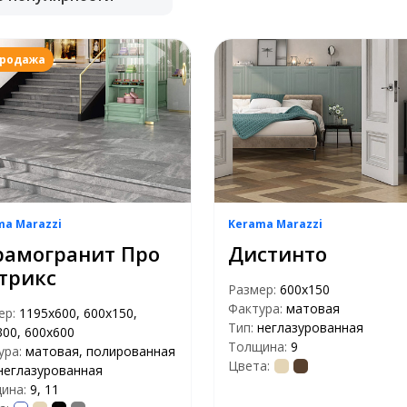
продажа
ma Marazzi
Kerama Marazzi
рамогранит Про
Дистинто
трикс
Размер:
600x150
Фактура:
матовая
ер:
1195x600, 600x150,
Тип:
неглазурованная
300, 600х600
Толщина:
9
ура:
матовая, полированная
Цвета:
неглазурованная
ина:
9, 11