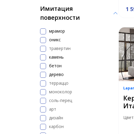
Имитация
1 5
поверхности
мрамор
оникс
травертин
камень
бетон
дерево
терраццо
Lapa
моноколор
Ке
соль-перец
Ит
арт
Цвет
дизайн
карбон