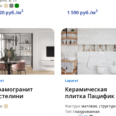
ина:
9, 11
а:
2
2
20 руб./м
1 590 руб./м
ret
Laparet
рамогранит
Керамическая
стелини
плитка Пацифик
а:
Фактура:
матовая, структур
Тип:
глазурованная