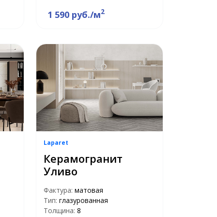
2
1 590 руб./м
Laparet
Керамогранит
Уливо
Фактура:
матовая
Тип:
глазурованная
Толщина:
8