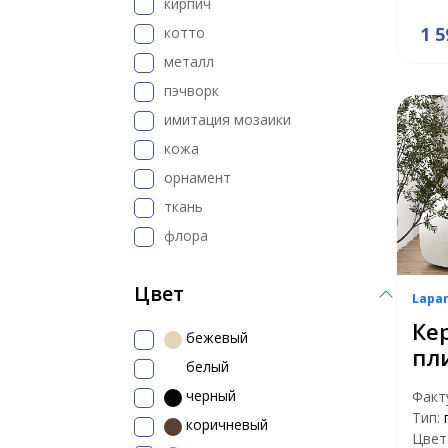
кирпич
1 5
котто
металл
пэчворк
имитация мозаики
кожа
орнамент
ткань
флора
Цвет
Lapa
Ке
бежевый
пл
белый
черный
Факт
Тип:
коричневый
Цвет