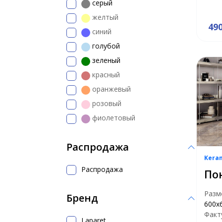
серый
желтый
49
синий
голубой
зеленый
красный
оранжевый
розовый
фиолетовый
Распродажа
Kera
Распродажа
По
Разм
Бренд
600х
Факт
Laparet