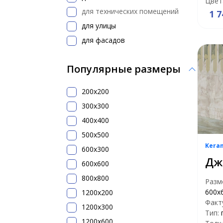
Цвет
для технических помещений
1 7
для улицы
для фасадов
Популярные размеры
200x200
300х300
400х400
500x500
Kera
600х300
Дж
600х600
800х800
Разм
600x
1200x200
Факт
1200х300
Тип:
1200х600