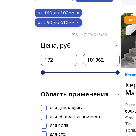
от 140 до 160мм.
Рас
от 590 до 610мм.
Очистить фильтр
Цена, руб
Kera
Ке
Ма
Область применения
Разм
для дома/офиса
600x
для общественных мест
Факт
Тип:
для пола
Толщ
для стен