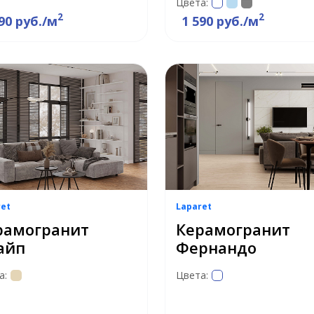
Цвета:
2
2
90 руб./м
1 590 руб./м
ret
Laparet
рамогранит
Керамогранит
айп
Фернандо
а:
Цвета: