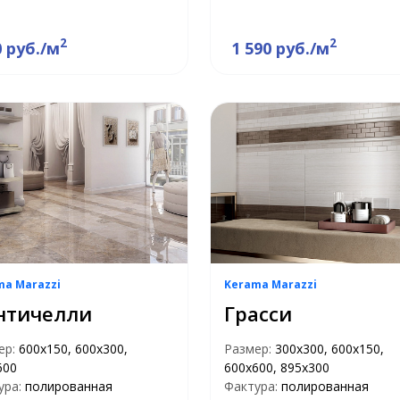
2
2
0 руб./м
1 590 руб./м
ma Marazzi
Kerama Marazzi
нтичелли
Грасси
ер:
600х150, 600х300,
Размер:
300х300, 600х150,
600
600х600, 895х300
ура:
полированная
Фактура:
полированная