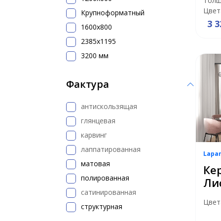
Толщ
Цвет
Крупноформатный
3 3
1600x800
2385x1195
3200 мм
Фактура
антискользящая
глянцевая
карвинг
лаппатированная
Lapa
матовая
Ке
полированная
Ли
сатинированная
Цвет
структурная