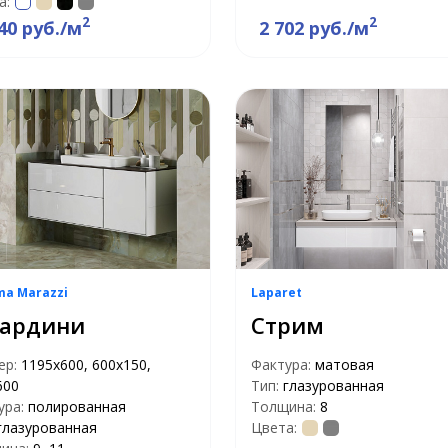
а:
2
2
40 руб./м
2 702 руб./м
ma Marazzi
Laparet
ардини
Стрим
ер:
1195x600, 600x150,
Фактура:
матовая
600
Тип:
глазурованная
ура:
полированная
Толщина:
8
глазурованная
Цвета: