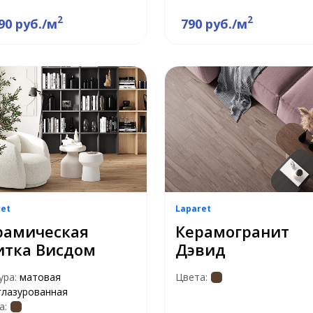
2
2
90 руб./м
790 руб./м
ret
Laparet
рамическая
Керамогранит
итка Висдом
Дэвид
ура:
матовая
Цвета:
глазурованная
а: